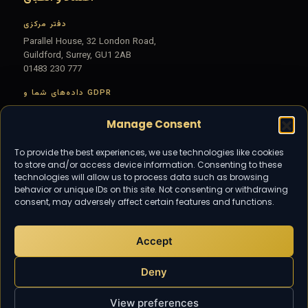
دفتر مرکزی
Parallel House, 32 London Road,
Guildford, Surrey, GU1 2AB
01483 230 777
داده‌های شما و GDPR
اطلاعات شما مطابق با مقررات حفاظت از داده بریتانیا
Manage Consent
(UK GDPR) به‌صورت امن پردازش می‌شود — ببینید
.
سیاست حفظ حریم خصوصی
To provide the best experiences, we use technologies like cookies
to store and/or access device information. Consenting to these
جامعه
technologies will allow us to process data such as browsing
behavior or unique IDs on this site. Not consenting or withdrawing
برای دریافت آخرین اخبار مالیاتی و حسابداری
consent, may adversely affect certain features and functions.
TaxDigit مشترک شوید.
Accept
ایمیل بزنید
info@taxdigit.co.uk
Deny
View preferences