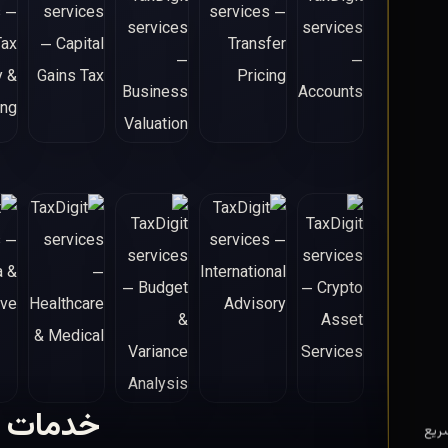
خدمات م
ریع