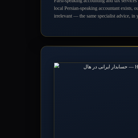
Farsi-speaking accounting and tax services
local Persian-speaking accountant exists, ou
irrelevant — the same specialist advice, in